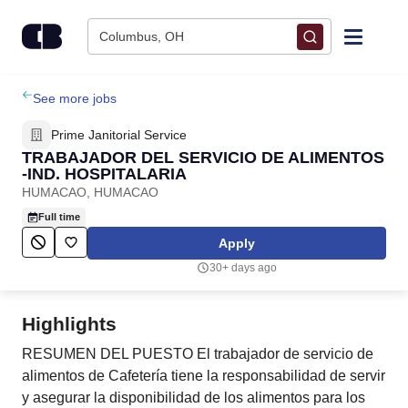
Skip to content
Columbus, OH
Find Jobs
See more jobs
Prime Janitorial Service
Upload Resume
TRABAJADOR DEL SERVICIO DE ALIMENTOS
-IND. HOSPITALARIA
HUMACAO, HUMACAO
Salary Estimate
Full time
Apply
Career Advice
30+ days ago
Employers / Post Job
Highlights
RESUMEN DEL PUESTO El trabajador de servicio de
alimentos de Cafetería tiene la responsabilidad de servir
y asegurar la disponibilidad de los alimentos para los